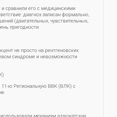
и сравнили его с медицинскими
ветствие: диагноз записан формально,
шений (двигательных, чувствительных,
пень пригодности.
кцент не просто на рентгеновских
олевом синдроме и невозможности
К)
 11-ю Региональную ВВК (ВЛК) с
е.
 использовали механизм адвокатских