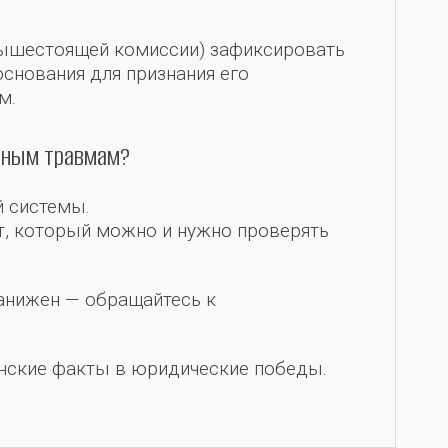
вышестоящей комиссии) зафиксировать
основания для признания его
м.
дным травмам?
й системы.
т, который можно и нужно проверять
занижен — обращайтесь к
инские факты в юридические победы.