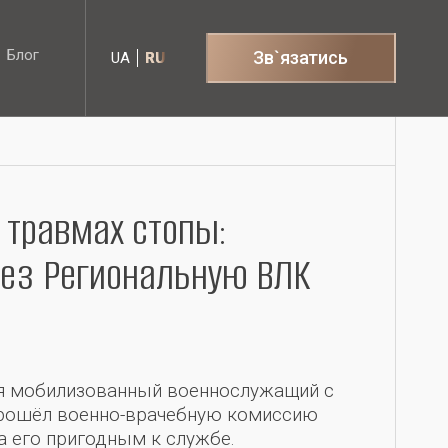
Блог
Зв`язатись
UA
RU
Блог
 травмах стопы:
рез Региональную ВЛК
я мобилизованный военнослужащий с
 прошёл военно-врачебную комиссию
ла его пригодным к службе.