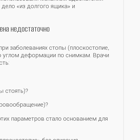
 дело «из долгого ящика» и
гена недостаточно
при заболеваниях стопы (плоскостопие,
о углом деформации по снимкам. Врачи
сть:
ы стоять)?
кровообращение)?
этих параметров стало основанием для