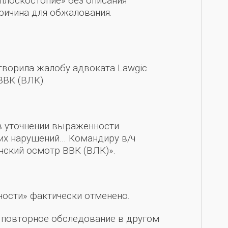
плоскостопие» без описания
ричина для обжалования.
творила жалобу адвоката Lawgic.
ВВК (ВЛК).
 в уточнении выраженности
ких нарушений… Командиру в/ч
нский осмотр ВВК (ВЛК)».
ости» фактически отменено.
 повторное обследование в другом