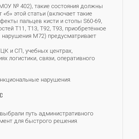
МОУ № 402), такие состояния должны
т «б» этой статьи (включает такие
екты пальцев кисти и стопы S60-69,
тей Т11, Т13, Т92, Т93, приобретённое
е нарушения М72) предусматривает
ТЦК и СП, учебных центрах,
ях логистики, связи, оперативного
ункциональные нарушения.
c
 а выбрали путь административного
мент для быстрого решения.