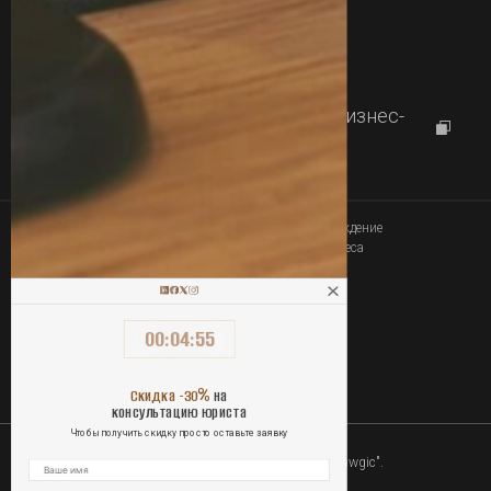
+380 77 357 00 00
+380 63 357 00 00
Работаем с
09:00 до 18:00
г.Харьков, проспект Науки 46, Бизнес-
центр "Diamond City"
Юридическое сопровождение
Связаться
покупки-продажи бизнеса
00
:
04
:
55
ОПЛАТА УСЛУГ ОНЛАЙН
%
Скидка -30
на
консультацию юриста
Чтобы получить скидку просто оставьте заявку
2010-2026 Юридическая компания "Lawgic".
Все права защищены.