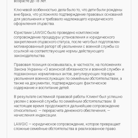
возрасте до 18 лет.
Ключевой особенностью дела было то, что дети были рождены
вне брака, что усложняло подтверждение правовых оснований
для увольнения и требовало надлежащего юридического
оформления отцовства.
Юристами LAWGIC было проведено комплексное
сопровождение процедуры установления и юридического
закрепления отцовского статуса, после чего был подготовлен
мотивированный рапорт об увольнении с военной службы со
ссылкой на соответствующие нормы действующего
законодательства.
Правовая позиция основывалась, в частности, на положениях
Закона Украины «О воинской обязанности и военной службе» и
подзаконных нормативных актов, регулирующих порядок
увольнения военнослужащих по семейным обстоятельствам, а
также на документах, подтверждающих фактическое
содержание и воспитание детей.
В результате системной правовой работы Клиент был успешно
уволен с военной службы по семейным обстоятельствам. В
настоящее время продолжается дальнейшее сопровождение
относительно: — перерасчета денежного обеспечения; —
начисления индексации.
LAWGIC — юридическое сопровождение, которое превращает
сложные семейные обстоятельства в реализованное право.