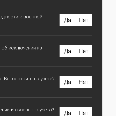
годности к военной
Да
Нет
а об исключении из
Да
Нет
о Вы состоите на учете?
Да
Нет
ении из военного учета?
Да
Нет