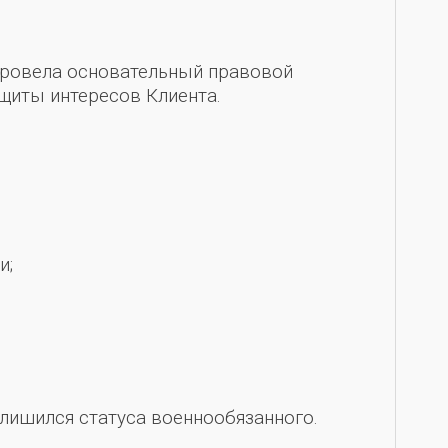
провела основательный правовой
щиты интересов Клиента.
и;
лишился статуса военнообязанного.