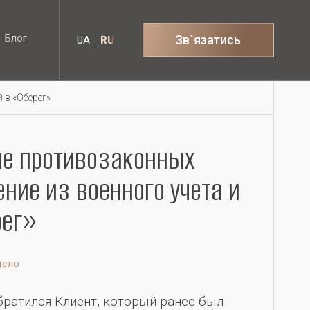
Блог
Зв`язатись
UA
RU
Блог
 в «Оберег»
ие противозаконных
ние из военного учета и
рег»
дело
братился Клиент, который ранее был