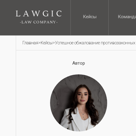
Кейсы
Команд
Кейсы
Команд
Главная
>
Кейсы
>
Успешное обжалование противозаконных д
Автор