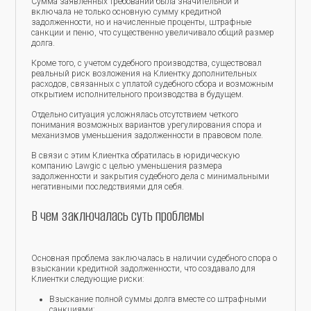
Сумма заявленных требований была значительной и
включала не только основную сумму кредитной
задолженности, но и начисленные проценты, штрафные
санкции и пеню, что существенно увеличивало общий размер
долга.
Кроме того, с учетом судебного производства, существовал
реальный риск возложения на Клиентку дополнительных
расходов, связанных с уплатой судебного сбора и возможным
открытием исполнительного производства в будущем.
Отдельно ситуация усложнялась отсутствием четкого
понимания возможных вариантов урегулирования спора и
механизмов уменьшения задолженности в правовом поле.
В связи с этим Клиентка обратилась в юридическую
компанию Lawgic с целью уменьшения размера
задолженности и закрытия судебного дела с минимальными
негативными последствиями для себя.
В чем заключалась суть проблемы
Основная проблема заключалась в наличии судебного спора о
взыскании кредитной задолженности, что создавало для
Клиентки следующие риски:
Взыскание полной суммы долга вместе со штрафными
санкциями;