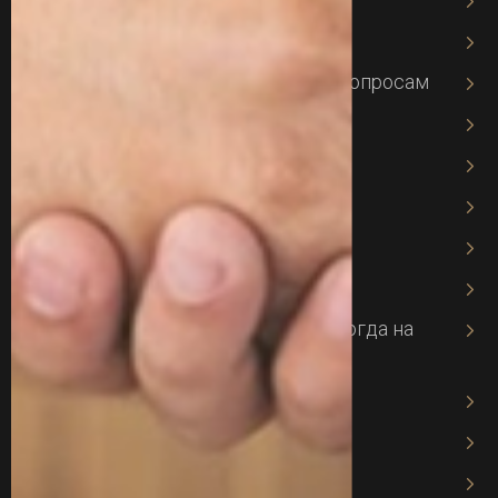
Юрист в Харькове
Адвокат по земельным спорам и вопросам
Военный адвокат
Адвокат по призыву
Адвокат по мобилизации
Адвокат по трудовому праву
Адвокат по ДТП
Адвокат по 130 статье — защита, когда на
кону Ваши права
Адвокат по семейным делам
Адвокат по опекунству
Адвокат при разводе