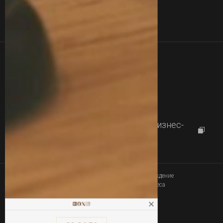
Сертификаты
Услуги
Команда
Кейсы
Контакты
+380 77 357 00 00
+380 63 357 00 00
Работаем с
09:00 до 18:00
г.Харьков, проспект Науки 46, Бизнес-
центр "Diamond City"
Юридическое сопровождение
Связаться
покупки-продажи бизнеса