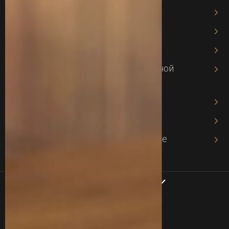
Миграционный адвокат
Банковское право
Адвокат по кредитам
Адвокат по защите интеллектуальной
собственности
Адвокат по авторскому праву
Адвокат по хозяйственному праву
Адвокат в хозяйственном процессе