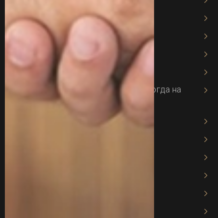
Адвокат по призыву
Адвокат по мобилизации
Адвокат по трудовому праву
Адвокат по ДТП
Адвокат по 130 статье — защита, когда на
кону Ваши права
Адвокат по семейным делам
Адвокат по опекунству
Адвокат при разводе
Миграционный адвокат
Банковское право
Адвокат по кредитам