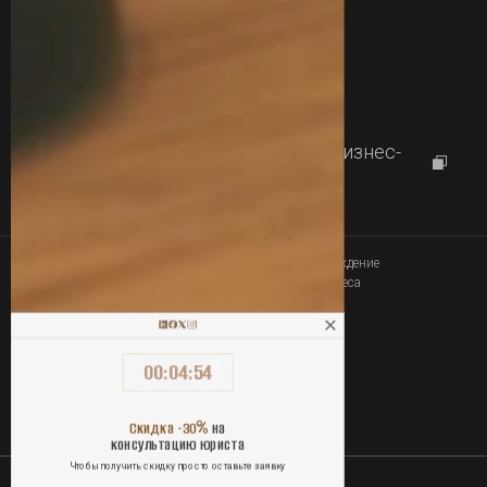
Контакты
+380 77 357 00 00
+380 63 357 00 00
Работаем с
09:00 до 18:00
г.Харьков, проспект Науки 46, Бизнес-
центр "Diamond City"
Юридическое сопровождение
Связаться
покупки-продажи бизнеса
00
:
04
:
53
ОПЛАТА УСЛУГ ОНЛАЙН
%
Скидка -30
на
консультацию юриста
Чтобы получить скидку просто оставьте заявку