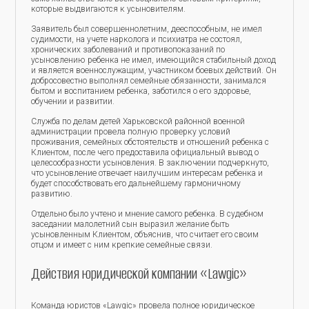
которые выдвигаются к усыновителям.
Заявитель был совершеннолетним, дееспособным, не имел
судимости, на учете нарколога и психиатра не состоял,
хронических заболеваний и противопоказаний по
усыновлению ребенка не имел, имеющийся стабильный доход
и является военнослужащим, участником боевых действий. Он
добросовестно выполнял семейные обязанности, занимался
бытом и воспитанием ребенка, заботился о его здоровье,
обучении и развитии.
Служба по делам детей Харьковской районной военной
администрации провела полную проверку условий
проживания, семейных обстоятельств и отношений ребенка с
Клиентом, после чего предоставила официальный вывод о
целесообразности усыновления. В заключении подчеркнуто,
что усыновление отвечает наилучшим интересам ребенка и
будет способствовать его дальнейшему гармоничному
развитию.
Отдельно было учтено и мнение самого ребенка. В судебном
заседании малолетний сын выразил желание быть
усыновленным Клиентом, объяснив, что считает его своим
отцом и имеет с ним крепкие семейные связи.
Действия юридической компании «Lawgic»
Команда юристов «Lawgic» провела полное юридическое