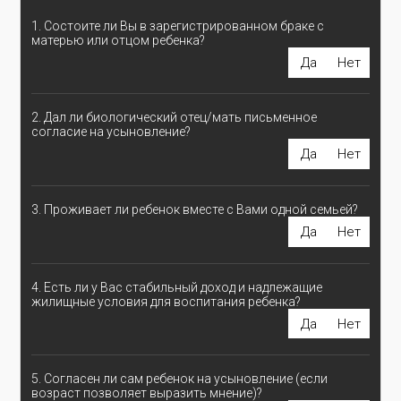
1. Состоите ли Вы в зарегистрированном браке с
матерью или отцом ребенка?
Да
Нет
2. Дал ли биологический отец/мать письменное
согласие на усыновление?
Да
Нет
3. Проживает ли ребенок вместе с Вами одной семьей?
Да
Нет
4. Есть ли у Вас стабильный доход и надлежащие
жилищные условия для воспитания ребенка?
Да
Нет
5. Согласен ли сам ребенок на усыновление (если
возраст позволяет выразить мнение)?