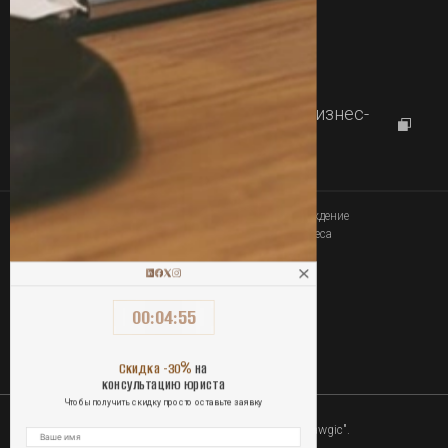
+380 77 357 00 00
+380 63 357 00 00
Работаем с
09:00 до 18:00
г.Харьков, проспект Науки 46, Бизнес-
центр "Diamond City"
Юридическое сопровождение
Связаться
покупки-продажи бизнеса
00
:
04
:
55
ОПЛАТА УСЛУГ ОНЛАЙН
%
Скидка -30
на
консультацию юриста
Чтобы получить скидку просто оставьте заявку
2010-2026 Юридическая компания "Lawgic".
Все права защищены.