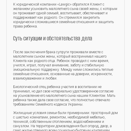
К юридической компании «Lawgic» обратился Клиент с
желанием усыновить малолетнего сына своей жены, с которым
он проживает одной семьей, воспитывает, обеспечивает и
поддерживает как родного. Он стремился закрепить
юридически сложившиеся семейные отношения и защитить
права ребенка.
Суть ситуации и обстоятельства дела
После заключения брака супруги проживали вместе с
малолетним сыном жены, который воспринимал нашего
Клиента как родного отца. Ребенок проводил с ним время,
учился, играл, получал внимание, заботу и стабильную
эмоциональную поддержку. Между ними сложились теплые
семейные отношения, основанные на доверии, искренности,
взаимоуважении и любви.
Биологический отец ребенка участия в воспитании не
принимал, но дал свое нотариально удостоверенное согласие
на усыновление его малолетнего сына нашим Клиентом. Мать
ребенка также дала свое согласие, что полностью отвечало
требованиям Семейного кодекса Украины.
Жилищные условия семьи были примерными: просторный дом
с шестью комнатами, ремонтом, необходимой мебелью,
техникой, собственным отоплением, водоснабжением и
санузлом. На территории домовладения был огород, двор, а
само жилье отвечало всем социально-бытовым критериям,