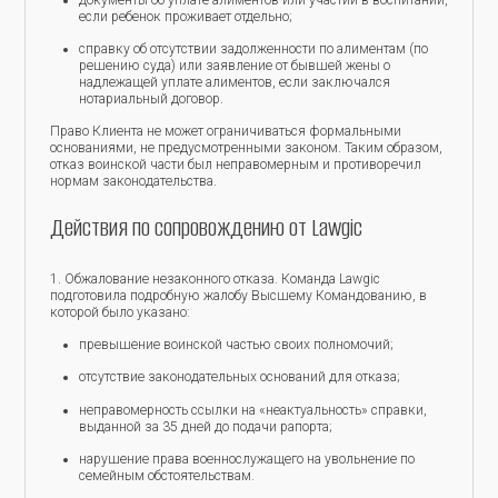
документы об уплате алиментов или участии в воспитании,
если ребенок проживает отдельно;
справку об отсутствии задолженности по алиментам (по
решению суда) или заявление от бывшей жены о
надлежащей уплате алиментов, если заключался
нотариальный договор.
Право Клиента не может ограничиваться формальными
основаниями, не предусмотренными законом. Таким образом,
отказ воинской части был неправомерным и противоречил
нормам законодательства.
Действия по сопровождению от Lawgic
1. Обжалование незаконного отказа. Команда Lawgic
подготовила подробную жалобу Высшему Командованию, в
которой было указано:
превышение воинской частью своих полномочий;
отсутствие законодательных оснований для отказа;
неправомерность ссылки на «неактуальность» справки,
выданной за 35 дней до подачи рапорта;
нарушение права военнослужащего на увольнение по
семейным обстоятельствам.