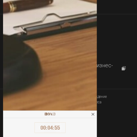
Команда
Кейсы
Контакты
+380 77 357 00 00
+380 63 357 00 00
Работаем с
09:00 до 18:00
г.Харьков, проспект Науки 46, Бизнес-
центр "Diamond City"
Юридическое сопровождение
Связаться
покупки-продажи бизнеса
00
:
04
:
55
ОПЛАТА УСЛУГ ОНЛАЙН