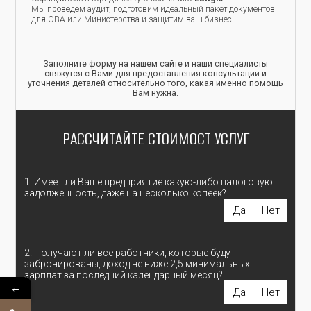
Мы проведём аудит, подготовим идеальный пакет документов
для ОВА или Министерства и защитим ваш бизнес.
Заполните форму на нашем сайте и наши специалисты
свяжутся с Вами для предоставления консультации и
уточнения деталей относительно того, какая именно помощь
Вам нужна.
РАССЧИТАЙТЕ СТОИМОСТ УСЛУГ
1. Имеет ли Ваше предприятие какую-либо налоговую
задолженность, даже на несколько копеек?
Да
Нет
2. Получают ли все работники, которые будут
забронированы, доход не ниже 2,5 минимальных
зарплат за последний календарный месяц?
←
Да
Нет