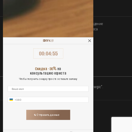
Юридическое сопровождение
Связаться
покупки-продажи бизнеса
00
:
04
:
55
ОПЛАТА УСЛУГ ОНЛАЙН
%
Скидка -30
на
консультацию юриста
Чтобы получить скидку просто оставьте заявку
2010-2026 Юридическая компания "Lawgic".
Все права защищены.
Политика конфиденциальности
Отправить данные
Публичная оферта
Контакты