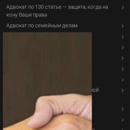
Адвокат по 130 статье — защита, когда на
кону Ваши права
Адвокат по семейным делам
Адвокат по опекунству
Адвокат при разводе
Миграционный адвокат
Банковское право
Адвокат по кредитам
Адвокат по защите интеллектуальной
собственности
Адвокат по авторскому праву
Адвокат по хозяйственному праву
Адвокат в хозяйственном процессе