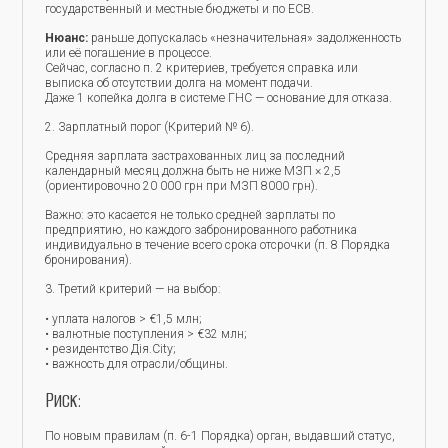
государственный и местные бюджеты и по ЕСВ.
Нюанс:
раньше допускалась «незначительная» задолженность
или её погашение в процессе.
Сейчас, согласно п. 2 критериев, требуется справка или
выписка об отсутствии долга на момент подачи.
Даже 1 копейка долга в системе ГНС — основание для отказа.
2. Зарплатный порог (Критерий № 6).
Средняя зарплата застрахованных лиц за последний
календарный месяц должна быть не ниже МЗП × 2,5
(ориентировочно 20 000 грн при МЗП 8000 грн).
Важно: это касается не только средней зарплаты по
предприятию, но каждого забронированного работника
индивидуально в течение всего срока отсрочки (п. 8 Порядка
бронирования).
3. Третий критерий — на выбор:
• уплата налогов > €1,5 млн;
• валютные поступления > €32 млн;
• резидентство Дія.City;
• важность для отрасли/общины.
Риск:
По новым правилам (п. 6-1 Порядка) орган, выдавший статус,