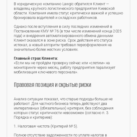
В юридическую компанию Lawgic обратился Клиент —
владелец крупного логистического предприятия Киевской
области. Компания имела статус критически важной и успешно
бронировала водителей и складских работников.
Однако после вступления в силу последних изменений в
Постановление КМУ № 76 (в том числе изменений конца 2025
года) и внедрения автоматизированного обмена данными
Клиент оказался в зоне риска. Срок действия его статуса
истекал, а новый алгоритм требовал переоформления на
значительно более жестких условиях.
Главный страх Клиента:
«Если мы не пройдём проверку сейчас или «слетим» на
мониторинге через месяц, работу предприятия парализует
мобилизация ключевого персонала».
Правовая позиция и скрытые риски
Анализ ситуации показал, что старые подходы больше не
работают. Для частного бизнеса теперь действуют два
императивных (обязательных) критерия, без соблюдения
которых статус критичности невозможен (согласно п. 3
Порядка и критериев):
1. Налоговая чистота (Критерий № 5).
Полное отсутствие задолженности по уплате налогов в