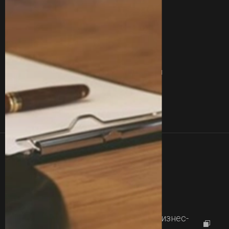
Линки
Контакты
О Нас
Блог
Отзывы
Вакансии
Вопросы
Сертификаты
Услуги
Команда
Кейсы
Контакты
+380 77 357 00 00
+380 63 357 00 00
Работаем с
09:00 до 18:00
г.Харьков, проспект Науки 46, Бизнес-
центр "Diamond City"