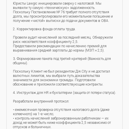
Юристы Lawgic инициировали сверку с налоговой. Мы
выявили ту самую «техническую» задолженность.
Поскольку Постановление № 76 требует полного отсутствия
долга, мы проконтролировали его моментальное погашение и
получение «чистой» выписки до подачи документов в ОВА.
2. Корректировка фонда оплаты труда.
Провели аудит начислений за последний месяц. Обнаружили
риск несоответствия коэффициенту 2,5.
Предоставили рекомендации по начислению премий для
выравнивания средней зарплаты до нормы (МЗП × 2,5).
3. Формирование пакета под третий критерий (Важность для
общины).
Поскольку Клиент не был резидентом Дія.City и не достигал
валютных лимитов, мы выбрали путь доказательства
значимости для экономики громады. Подготовили
обоснование и приложили соответствующие контракты.
4. Инструктаж для HR и бухгалтерии (защита от потери статуса).
Разработали внутренний протокол:
• ежемесячная проверка отсутствия налогового долга (даже
копеечного) на 1-е число;
• контроль начислений забронированным работникам — их
доход не может быть ниже коэффициента 2,5 независимо от
отпусков и больничных.