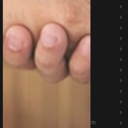
Адвокат по призову
Адвокат по мобілізації
Адвокат з трудового права
Адвокат по ДТП
Адвокат за статтею 130
Сімейний адвокат
Адвокат з питань опіки
Адвокат при розлученні
Міграційний адвокат
Адвокат з банківських питаннь
Адвокат з питань кредитів
Адвокат із інтелектуальної власності