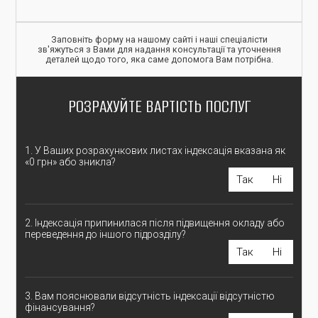
Заповніть форму на нашому сайті і наші спеціалісти
зв'яжуться з Вами для надання консультації та уточнення
деталей щодо того, яка саме допомога Вам потрібна.
РОЗРАХУЙТЕ ВАРТІСТЬ ПОСЛУГ
1. У Ваших розрахункових листах індексація вказана як
«0 грн» або зникла?
Так
Ні
2. Індексація припинилася після підвищення окладу або
переведення до іншого підрозділу?
Так
Ні
3. Вам пояснювали відсутність індексації відсутністю
фінансування?