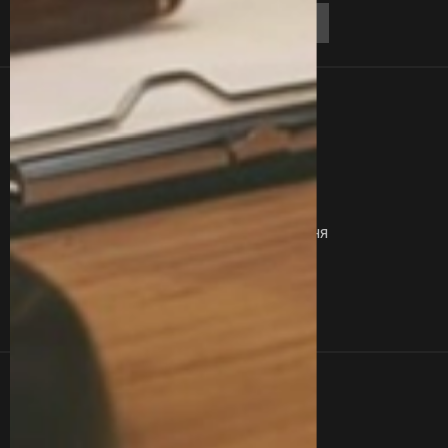
Лінки
Контакти
Про Нас
Блог
Відгуки
Вакансії
Запитання
Сертифікати
Послуги
Команда
Кейси
Контакти
+380 77 357 00 00