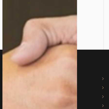
ТОП Адвокати/Юристи
ТОП послуги
Адвокат Харків
Юрист у Харкові
Адвокат з земельних спорів
Військовий адвокат