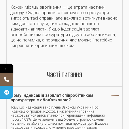
Кожен місяць зволікання — це втрата частини
доходу. Судова практика показує, що прокурори
виграють такі справи, але важливо встигнути вчасно:
чим довше тягнути, тим складніше повністю
відновити виплати. Якщо індексація зарплат
співробітникам прокуратури відсутня або занижена,
це не помилка, а порушення, яке можна і потрібно
виправляти юридичним шляхом.
←
Часті питання
Чому індексація зарплат співробітникам
прокуратури є обов'язковою?
Тому що індексація закріплена Законом України «Про
індексацію грошових доходів населення» і повинна
нараховуватися автоматично при перевищенні інфляцією
порогу 103%. Це не залежить від бюджету, розпоряджень
керівництва або внутрішньої політики прокуратури. Відмова
нараховувати індексацію — пряме порушення закону.