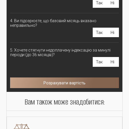
Так
Ні
4. Ви підозрюєте, що базовий місяць вказано
неправильно?
Так
Ні
5. Хочете стягнути недоплачену індексацію за минулі
періоди (до 36 місяців)?
Так
Ні
Розрахувати вартість
Вам також може знадобитися: