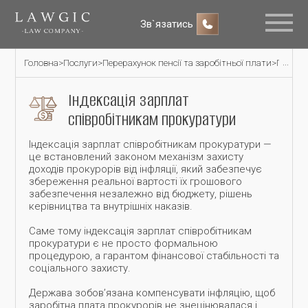
Зв`язатись
Головна
>
Послуги
>
Перерахунок пенсії та заробітньої плати
>
Пенсій
Індексація зарплат
співробітникам прокуратури
Індексація зарплат співробітникам прокуратури —
це встановлений законом механізм захисту
доходів прокурорів від інфляції, який забезпечує
збереження реальної вартості їх грошового
забезпечення незалежно від бюджету, рішень
керівництва та внутрішніх наказів.
Саме тому індексація зарплат співробітникам
прокуратури є не просто формальною
процедурою, а гарантом фінансової стабільності та
соціального захисту.
Держава зобов’язана компенсувати інфляцію, щоб
заробітна плата прокурорів не знецінювалася і