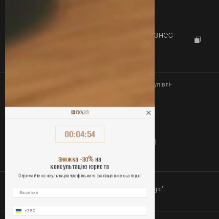
+380 63 357 00 00
Працюємо з
09:00 до 18:00
м. Харків, Проспект Науки 46, Бізнес-
центр "Diamond City"
Юридичний супровід купівлі-
Зв`язатись
продажу бізнесу
00
:
04
:
53
ОПЛАТА ПОСЛУГ ОНЛАЙН
%
Знижка -30
на
консультацію юриста
Отримайте консультацію профільного фахівця вже сьогодні
2010-2026 Юридична компанія "Lawgic".
Усі права захищені.