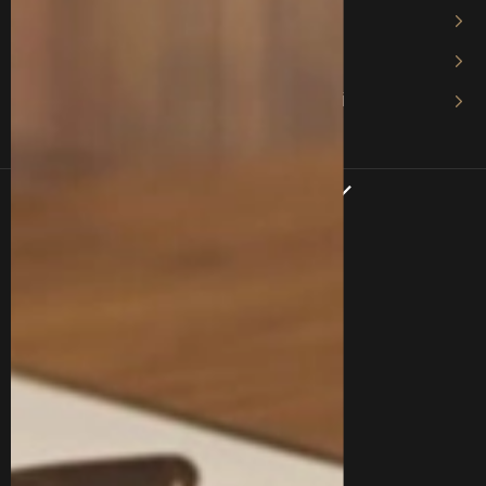
Адвокат з авторського права
Адвокат з господарського права
Адвокат у господарському процесі