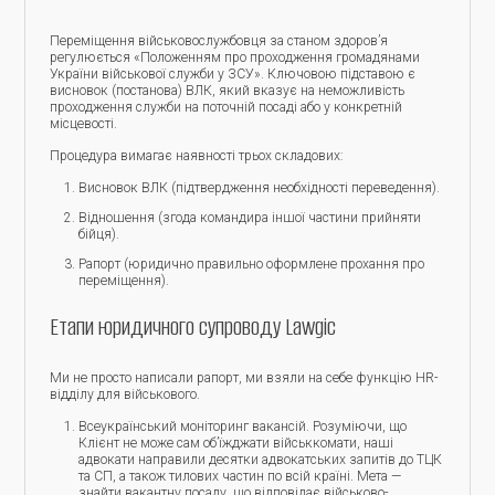
Переміщення військовослужбовця за станом здоров’я
регулюється «Положенням про проходження громадянами
України військової служби у ЗСУ». Ключовою підставою є
висновок (постанова) ВЛК, який вказує на неможливість
проходження служби на поточній посаді або у конкретній
місцевості.
Процедура вимагає наявності трьох складових:
Висновок ВЛК (підтвердження необхідності переведення).
Відношення (згода командира іншої частини прийняти
бійця).
Рапорт (юридично правильно оформлене прохання про
переміщення).
Етапи юридичного супроводу Lawgic
Ми не просто написали рапорт, ми взяли на себе функцію HR-
відділу для військового.
Всеукраїнський моніторинг вакансій. Розуміючи, що
Клієнт не може сам об’їжджати військкомати, наші
адвокати направили десятки адвокатських запитів до ТЦК
та СП, а також тилових частин по всій країні. Мета —
знайти вакантну посаду, що відповідає військово-