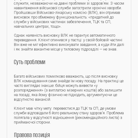
служити, незважаючи на давні проблеми зі здоров’ям. З часом
навантаження військової служби загострили хронічні хвороби.
Пройшовши Військово-лікарську комісію (ВЛК), він отримав
висновок про обмежену функціональність: «придатний до
служби у військових частинах забезпечення, ТЦК та СП,
навчальних центрах, тощо».
Однак наявність висновку ВЛК не гарантує автоматичного
переведення. Клієнт опинився у пастці: у своїй бойовій частині
Він вже не міг ефективно виконувати завдання, а куди йти далі
і як знайти вакантне місце у тиловому підрозділі — не знав.
Суть проблеми
Багато військових помилково вважають, що після висновку
ВЛК командування саме знайде їм нову посаду. На практиці це
часто виглядає інакше: бійця можуть вивести «у
розпорядження» (з виплатою мізерних коштів) або залишити
на посаді, яка йому фізично не підходить, аргументуючи це
відсутністю вакансій.
Клієнт мав чітку мету: перевестися до ТЦК та СП, де умови
служби відповідали б його реальному стану здоров’я. Проблема
полягала у відсутності відношення (рекомендаційного листа) з
приймаючої сторони.
Правова позиція