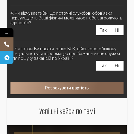
4. Чи відчуваєте Ви, що поточні службові обов’язки
перевищують Ваші фізичні можливості або загрожують
здоров’ю?
Так
Ні
←
5. Чи готові Ви надати копію ВЛК, військово-облікову
спеціальність та інформацію про бажане місце служби
для пошуку вакансій по Україні?
Так
Ні
Розрахувати вартість
Успішні кейси по темі