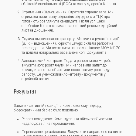
обліковій спеціальності (ВОС) та стану здоров’я Клієнта.
Отримання «Відношення». Стратегія спрацювала. Ми
отримали позитивну відповідь від одного з ТЦК про
готовність розглянути кандидата. Після успішної
співбесіди Клієнт отримав заповітний рекомендаційний
лист (відношення).
Подача вмотивованого рапорту. Маючи на руках “козирі”
(ВЛК + відношення), юристи Lawgic склали рапорт на
переведення. Ми послалися на норми Наказу МОУ №170
та додали нотаріально засвідчені копії документів.
Адвокатський контроль. Подати рапорт мало — треба
змусити його розглянути. Ми направили запит до
командира поточної частини щодо статусу розгляду
рапорту. Це унеможливило «втрату» документів у
стройовій частині.
Результат
Завдяки активній позиції та комплексному підходу,
бюрократичний бар’єр було подолано.
Рапорт погоджено: Командування військової частини
надало дозвіл на переміщення.
Переведення реалізовано: Документи направлено на вище