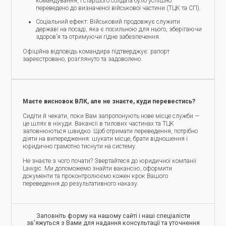
командування, і старшого солдата було успішно
переведено до визначеної військової частини (ТЦК та СП).
Соціальний ефект: Військовий продовжує служити
державі на посаді, яка є посильною для нього, зберігаючи
здоров’я та отримуючи гідне забезпечення.
Офіційна відповідь командира підтверджує: рапорт
зареєстровано, розглянуто та задоволено.
Маєте висновок ВЛК, але не знаєте, куди перевестись?
Сидіти й чекати, поки Вам запропонують нове місце служби —
це шлях в нікуди. Вакансії в тилових частинах та ТЦК
заповнюються швидко. Щоб отримати переведення, потрібно
діяти на випередження: шукати місце, брати відношення і
юридично грамотно тиснути на систему.
Не знаєте з чого почати? Звертайтеся до юридичної компанії
Lawgic. Ми допоможемо знайти вакансію, оформити
документи та проконтролюємо кожен крок Вашого
переведення до результативного наказу.
Заповніть форму на нашому сайті і наші спеціалісти
зв'яжуться з Вами для надання консультації та уточнення