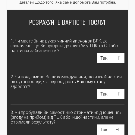
деталей щодо того, яка саме допомога Вам потрібна.
РОЗРАХУЙТЕ ВАРТІСТЬ ПОСЛУГ
1. Чи маєте Ви на руках чинний висновок ВЛК, де
зазначено, що Ви придатні до служби у ТЦК та СП або
частинах забезпечення?
Так
Ні
2. Чи повідомило Ваше командування, що в їхній частині
відсутні посади, які відповідають Вашому стану
здоров’я?
Так
Ні
3. Чи пробували Ви самостійно отримати «відношення»
(згоду на прийом) від ТЦК або іншої частини, але не
отримали результату?
Так
Ні